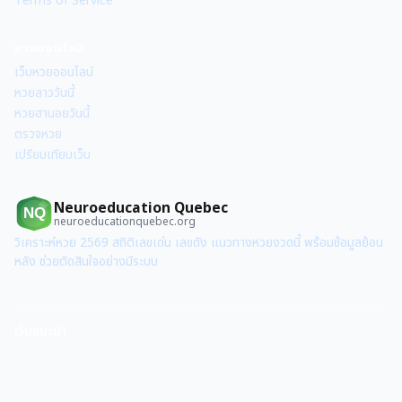
Terms of Service
หวยออนไลน์
เว็บหวยออนไลน์
หวยลาววันนี้
หวยฮานอยวันนี้
ตรวจหวย
เปรียบเทียบเว็บ
Neuroeducation Quebec
NQ
neuroeducationquebec.org
วิเคราะห์หวย 2569 สถิติเลขเด่น เลขดัง แนวทางหวยงวดนี้ พร้อมข้อมูลย้อน
หลัง ช่วยตัดสินใจอย่างมีระบบ
เว็บแนะนำ