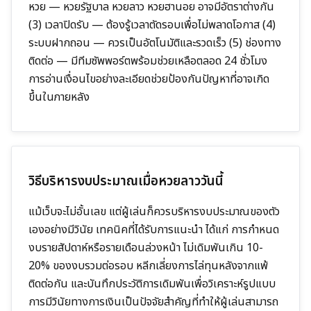
หวย — หวยรัฐบาล หวยลาว หวยฮานอย อาจมีอัตราต่างกัน
(3) เวลาปิดรับ — ต้องรู้เวลาตัดรอบเพื่อไม่พลาดโอกาส (4)
ระบบฝากถอน — ควรเป็นอัตโนมัติและรวดเร็ว (5) ช่องทาง
ติดต่อ — มีทีมซัพพอร์ตพร้อมช่วยเหลือตลอด 24 ชั่วโมง
การอ่านเงื่อนไขอย่างละเอียดช่วยป้องกันปัญหาที่อาจเกิด
ขึ้นในภายหลัง
วิธีบริหารงบประมาณเมื่อหวยลาววันนี้
แม้เว็บจะไม่อั้นเลข แต่ผู้เล่นก็ควรบริหารงบประมาณของตัว
เองอย่างมีวินัย เทคนิคที่ได้รับการแนะนำ ได้แก่ การกำหนด
งบรายสัปดาห์หรือรายเดือนล่วงหน้า ไม่เดิมพันเกิน 10-
20% ของงบรวมต่อรอบ หลีกเลี่ยงการไล่ทุนหลังจากแพ้
ติดต่อกัน และบันทึกประวัติการเดิมพันเพื่อวิเคราะห์รูปแบบ
การมีวินัยทางการเงินเป็นปัจจัยสำคัญที่ทำให้ผู้เล่นสามารถ