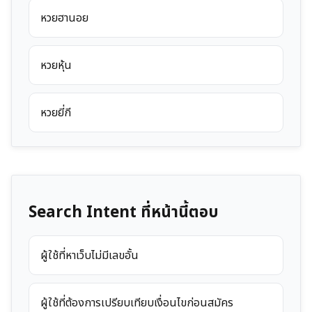
หวยฮานอย
หวยหุ้น
หวยยี่กี
Search Intent ที่หน้านี้ตอบ
ผู้ใช้ที่หาเว็บไม่มีเลขอั้น
ผู้ใช้ที่ต้องการเปรียบเทียบเงื่อนไขก่อนสมัคร