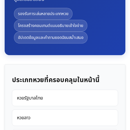
รองรับการเล่นหลายประเภทหวย
โครงสร้างคอนเทนต์แบบอธิบายเข้าใจง่าย
อัปเดตข้อมูลและคำถามยอดนิยมสม่ำเสมอ
ประเภทหวยที่ครอบคลุมในหน้านี้
หวยรัฐบาลไทย
หวยลาว