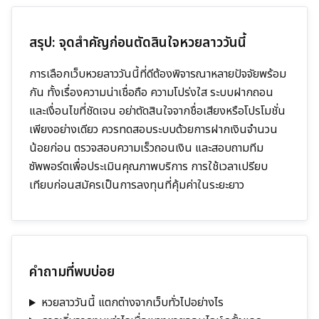
สรุป: จุดสำคัญก่อนตัดสินใจหวยลาววันนี้
การเลือกเว็บหวยลาววันนี้ที่ดีต้องพิจารณาหลายปัจจัยพร้อม
กัน ทั้งเรื่องความน่าเชื่อถือ ความโปร่งใส ระบบฝากถอน
และเงื่อนไขที่ชัดเจน อย่าตัดสินใจจากชื่อเสียงหรือโปรโมชั่น
เพียงอย่างเดียว ควรทดสอบระบบด้วยการฝากเงินจำนวน
น้อยก่อน ตรวจสอบความเร็วถอนเงิน และสอบถามทีม
ซัพพอร์ตเพื่อประเมินคุณภาพบริการ การใช้เวลาเปรียบ
เทียบก่อนสมัครเป็นการลงทุนที่คุ้มค่าในระยะยาว
คำถามที่พบบ่อย
หวยลาววันนี้ แตกต่างจากเว็บทั่วไปอย่างไร