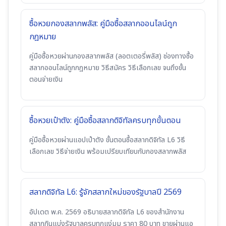
ซื้อหวยกองสลากพลัส: คู่มือซื้อสลากออนไลน์ถูก
กฎหมาย
คู่มือซื้อหวยผ่านกองสลากพลัส (ลอตเตอรี่พลัส) ช่องทางซื้อ
สลากออนไลน์ถูกกฎหมาย วิธีสมัคร วิธีเลือกเลข จนถึงขั้น
ตอนจ่ายเงิน
ซื้อหวยเป๋าตัง: คู่มือซื้อสลากดิจิทัลครบทุกขั้นตอน
คู่มือซื้อหวยผ่านแอปเป๋าตัง ขั้นตอนซื้อสลากดิจิทัล L6 วิธี
เลือกเลข วิธีจ่ายเงิน พร้อมเปรียบเทียบกับกองสลากพลัส
สลากดิจิทัล L6: รู้จักสลากใหม่ของรัฐบาลปี 2569
อัปเดต พ.ค. 2569 อธิบายสลากดิจิทัล L6 ของสำนักงาน
สลากกินแบ่งรัฐบาลครบทุกแง่มุม ราคา 80 บาท ขายผ่านแอ