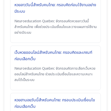
หวยลาววันนี้สำหรับคนไทย: กรอบคิดก่อนใช้งานอย่าง
มีระบบ
Neuroeducation Quebec จัดกรอบคิดหวยลาววันนี้
สำหรับคนไทย เพื่อช่วยประเมินเงื่อนไขและวางแผนการใช้งาน
อย่างมีระบบ
เว็บหวยออนไลน์สำหรับคนไทย: กรอบคิดและเกณฑ์
ก่อนเลือกเว็บ
Neuroeducation Quebec จัดกรอบคิดการเลือกเว็บหวย
ออนไลน์สำหรับคนไทย ช่วยประเมินเงื่อนไขและความเหมาะ
สมได้เป็นระบบ
หวยฮานอยวันนี้สำหรับคนไทย: กรอบประเมินเงื่อนไข
ก่อนเลือกเว็บ