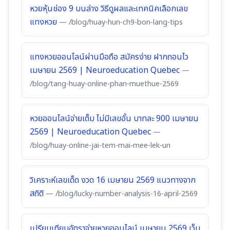
หวยหุ้นช่อง 9 บนล่าง วิธีดูผลและเทคนิคเลือกเลข
แทงหวย
— /blog/
huay-hun-ch9-bon-lang-tips
แทงหวยออนไลน์ผ่านมือถือ สมัครง่าย ฝากถอนไว
เมษายน 2569 | Neuroeducation Quebec
—
/blog/
tang-huay-online-phan-muethue-2569
หวยออนไลน์จ่ายเต็ม ไม่มีเลขอั้น บาทละ 900 เมษายน
2569 | Neuroeducation Quebec
—
/blog/
huay-online-jai-tem-mai-mee-lek-un
วิเคราะห์เลขเด็ด งวด 16 เมษายน 2569 แนวทางจาก
สถิติ
— /blog/
lucky-number-analysis-16-april-2569
เปรียบเทียบอัตราจ่ายหวยออนไลน์ เมษายน 2569 เว็บ