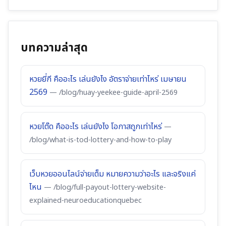
บทความล่าสุด
หวยยี่กี คืออะไร เล่นยังไง อัตราจ่ายเท่าไหร่ เมษายน
2569
— /blog/
huay-yeekee-guide-april-2569
หวยโต๊ด คืออะไร เล่นยังไง โอกาสถูกเท่าไหร่
—
/blog/
what-is-tod-lottery-and-how-to-play
เว็บหวยออนไลน์จ่ายเต็ม หมายความว่าอะไร และจริงแค่
ไหน
— /blog/
full-payout-lottery-website-
explained-neuroeducationquebec