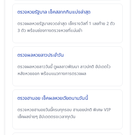
ตรวจหวยรัฐบาล เช็คสลากกินแบ่งล่าสุด
ตรวจผลหวยรัฐบาลงวดล่าสุด เช็ครางวัลที่ 1 เลขท้าย 2 ตัว
3 ตัว พร้อมช่องทางตรวจหวยที่แม่นยำ
ตรวจผลหวยลาวประจำวัน
ตรวจผลหวยลาววันนี้ ดูผลลาวพัฒนา ลาวปกติ อัปเดตไว
หลังหวยออก พร้อมแนวทางการตรวจผล
ตรวจฮานอย เช็คผลหวยเวียดนามวันนี้
ตรวจหวยฮานอยวันนี้ครบทุกรอบ ฮานอยปกติ พิเศษ VIP
เช็คผลง่ายๆ อัปเดตตรงเวลาทุกวัน