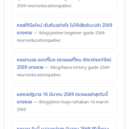
2569-neuroeducationquebec
หวยยี่กีมือใหม่ เริ่มต้นอย่างไร ไม่ให้เสียเงินเปล่า 2569
แทงหวย
— /blog/
yeekee-beginner-guide-2569-
neuroeducationquebec
หวยฮานอย ออกกี่โมง ตรวจผลที่ไหน อัตราจ่ายเท่าไหร่
2569 แทงหวย
— /blog/
hanoi-lottery-guide-2569-
neuroeducationquebec
ผลหวยรัฐบาล 16 มีนาคม 2569 ตรวจผลล่าสุดวันนี้
แทงหวย
— /blog/
phon-huay-rattaban-16-march-
2569