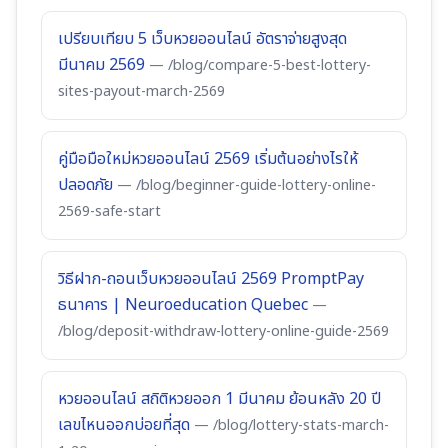
เปรียบเทียบ 5 เว็บหวยออนไลน์ อัตราจ่ายสูงสุด
มีนาคม 2569
— /blog/
compare-5-best-lottery-
sites-payout-march-2569
คู่มือมือใหม่หวยออนไลน์ 2569 เริ่มต้นอย่างไรให้
ปลอดภัย
— /blog/
beginner-guide-lottery-online-
2569-safe-start
วิธีฝาก-ถอนเว็บหวยออนไลน์ 2569 PromptPay
ธนาคาร | Neuroeducation Quebec
—
/blog/
deposit-withdraw-lottery-online-guide-2569
หวยออนไลน์ สถิติหวยออก 1 มีนาคม ย้อนหลัง 20 ปี
เลขไหนออกบ่อยที่สุด
— /blog/
lottery-stats-march-