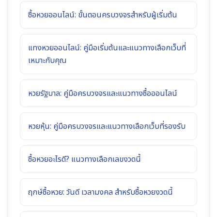
ซื้อหวยออนไลน์: ขั้นตอนครบวงจรสำหรับผู้เริ่มต้น
แทงหวยออนไลน์: คู่มือเริ่มต้นและแนวทางเลือกเว็บที่
เหมาะกับคุณ
หวยรัฐบาล: คู่มือครบวงจรและแนวทางซื้อออนไลน์
หวยหุ้น: คู่มือครบวงจรและแนวทางเลือกเว็บที่รองรับ
ซื้อหวยอะไรดี? แนวทางเลือกเลขงวดนี้
ฤกษ์ซื้อหวย: วันดี เวลามงคล สำหรับซื้อหวยงวดนี้