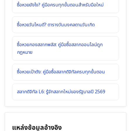
ซื้อหวยยังไง? คู่มือครบทุกขั้นตอนสำหรับมือใหม่
ซื้อหวยวันไหนดี? ตารางวันมงคลตามวันเกิด
ซื้อหวยกองสลากพลัส: คู่มือซื้อสลากออนไลน์ถูก
กฎหมาย
ซื้อหวยเป๋าตัง: คู่มือซื้อสลากดิจิทัลครบทุกขั้นตอน
สลากดิจิทัล L6: รู้จักสลากใหม่ของรัฐบาลปี 2569
แหล่งข้อมูลอ้างอิง