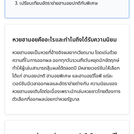
เปรียบเทียบอัตราจ่ายฮานอยปกติกับพิเศษ
หวยฮานอยคืออะไรและทำไมถึงได้รับความนิยม
หวยฮานอยเป็นหวยที่อ้างอิงผลจากเวียดนาม โดดเด่นด้วย
ความถี่ในการออกผล ออกทุกวันรวมถึงวันหยุดนักขัตฤกษ์
ทำให้ผู้เล่นสามารถลุ้นผลได้ตลอดปี มีหลายเวอร์ชันให้เลือก
ได้แก่ ฮานอยปกติ ฮานอยพิเศษ และฮานอยวีไอพี แต่ละ
เวอร์ชันมีเวลาออกผลและอัตราจ่ายต่างกัน ความนิยมของ
หวยฮานอยเติบโตต่อเนื่องเพราะนักเล่นหวยชาวไทยต้องการ
ตัวเลือกที่ออกผลบ่อยกว่าหวยรัฐบาล