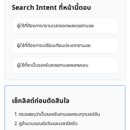
Search Intent ที่หน้านี้ตอบ
ผู้ใช้ที่ต้องการทราบเวลาออกผลหวยฮานอย
ผู้ใช้ที่ต้องการเปรียบเทียบประเภทฮานอย
ผู้ใช้ที่หาเว็บรองรับหวยฮานอยหลายรอบ
เช็กลิสต์ก่อนตัดสินใจ
ตรวจสอบว่าเว็บรองรับฮานอยครบทุกเวอร์ชัน
ดูจำนวนรอบต่อวันและเวลาปิดรับ