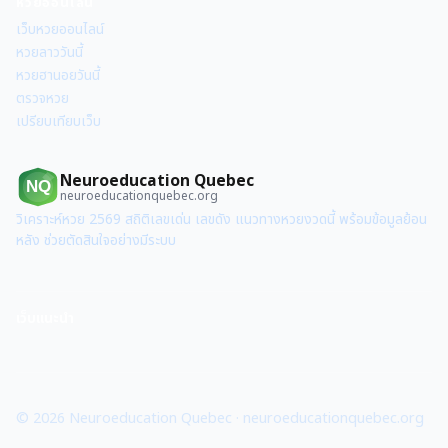
หวยออนไลน์
เว็บหวยออนไลน์
หวยลาววันนี้
หวยฮานอยวันนี้
ตรวจหวย
เปรียบเทียบเว็บ
Neuroeducation Quebec
NQ
neuroeducationquebec.org
วิเคราะห์หวย 2569 สถิติเลขเด่น เลขดัง แนวทางหวยงวดนี้ พร้อมข้อมูลย้อน
หลัง ช่วยตัดสินใจอย่างมีระบบ
เว็บแนะนำ
©
2026
Neuroeducation Quebec
·
neuroeducationquebec.org