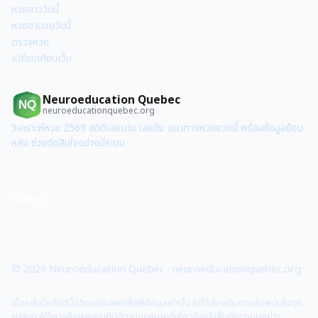
หวยลาววันนี้
หวยฮานอยวันนี้
ตรวจหวย
เปรียบเทียบเว็บ
Neuroeducation Quebec
NQ
neuroeducationquebec.org
วิเคราะห์หวย 2569 สถิติเลขเด่น เลขดัง แนวทางหวยงวดนี้ พร้อมข้อมูลย้อน
หลัง ช่วยตัดสินใจอย่างมีระบบ
เว็บแนะนำ
©
2026
Neuroeducation Quebec
·
neuroeducationquebec.org
เนื้อหาในเว็บไซต์นี้มีวัตถุประสงค์เพื่อให้ข้อมูลเท่านั้น ไม่ได้ส่งเสริมการเล่นพนันในทุก
รูปแบบ ผู้ใช้ควรศึกษาและปฏิบัติตามกฎหมายที่เกี่ยวข้องในพื้นที่ของตนอย่าง