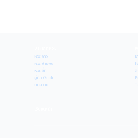
ประเภทหวย
ข
หวยลาว
เก
หวยฮานอย
F
หวยยี่กี
ติ
คู่มือ Guide
P
บทความ
T
เว็บแนะนำ