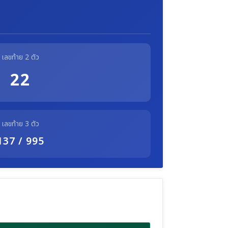
เลขท้าย 2 ตัว
22
เลขท้าย 3 ตัว
137 / 995