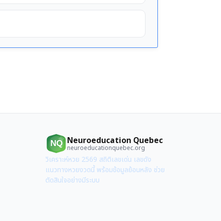
Neuroeducation Quebec
NQ
neuroeducationquebec.org
วิเคราะห์หวย 2569 สถิติเลขเด่น เลขดัง
แนวทางหวยงวดนี้ พร้อมข้อมูลย้อนหลัง ช่วย
ตัดสินใจอย่างมีระบบ