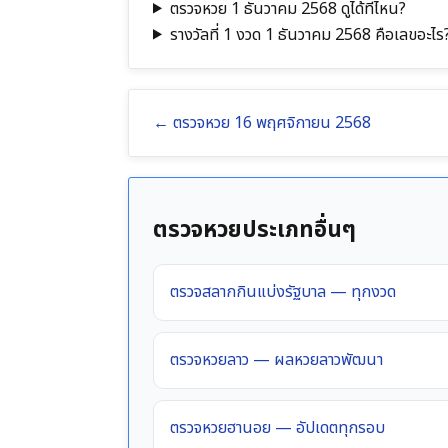
ตรวจหวย
1 ธันวาคม 2568
ดูได้ที่ไหน?
รางวัลที่ 1 งวด
1 ธันวาคม 2568
คือเลขอะไร
← ตรวจหวย
16 พฤศจิกายน 2568
ตรวจหวยประเภทอื่นๆ
ตรวจสลากกินแบ่งรัฐบาล — ทุกงวด
ตรวจหวยลาว — ผลหวยลาวพัฒนา
ตรวจหวยฮานอย — อัปเดตทุกรอบ