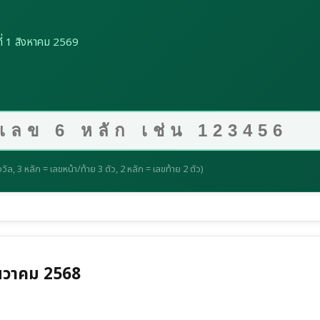
ี่
1 สิงหาคม 2569
, 3 หลัก = เลขหน้า/ท้าย 3 ตัว, 2 หลัก = เลขท้าย 2 ตัว)
ันวาคม 2568