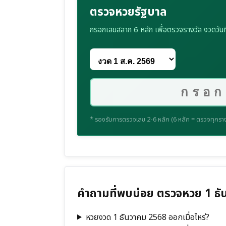
ตรวจหวยรัฐบาล
กรอกเลขสลาก 6 หลัก เพื่อตรวจรางวัล งวดวันท
* รองรับการตรวจเลข 2-6 หลัก (6 หลัก = ตรวจทุกรางวัล
คำถามที่พบบ่อย ตรวจหวย
1 ธ
หวยงวด
1 ธันวาคม 2568
ออกเมื่อไหร่?