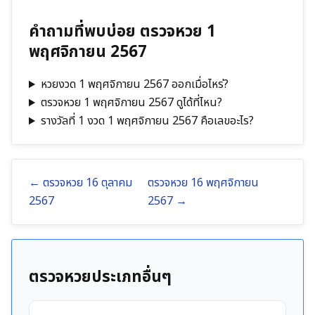
คำถามที่พบบ่อย ตรวจหวย
1
พฤศจิกายน 2567
หวยงวด
1 พฤศจิกายน 2567
ออกเมื่อไหร่?
ตรวจหวย
1 พฤศจิกายน 2567
ดูได้ที่ไหน?
รางวัลที่ 1 งวด
1 พฤศจิกายน 2567
คือเลขอะไร?
← ตรวจหวย
16 ตุลาคม
ตรวจหวย
16 พฤศจิกายน
2567
2567
→
ตรวจหวยประเภทอื่นๆ