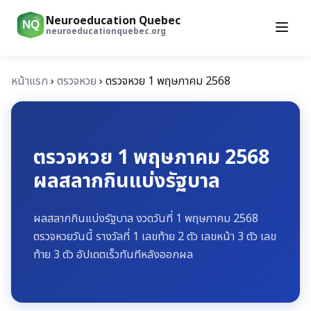
Neuroeducation Quebec
NQ
neuroeducationquebec.org
หน้าแรก
›
ตรวจหวย
› ตรวจหวย
1 พฤษภาคม 2568
ตรวจหวย
1 พฤษภาคม 2568
ผลสลากกินแบ่งรัฐบาล
ผลสลากกินแบ่งรัฐบาล งวดวันที่
1 พฤษภาคม 2568
ตรวจหวยวันนี้ รางวัลที่ 1 เลขท้าย 2 ตัว เลขหน้า 3 ตัว เลข
ท้าย 3 ตัว อัปเดตเร็วทันทีหลังออกผล