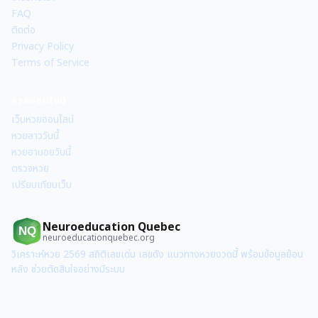
FAQ
ติดต่อ
Privacy Policy
Terms of Service
หวยออนไลน์
เว็บหวยออนไลน์
หวยลาววันนี้
หวยฮานอยวันนี้
ตรวจหวย
เปรียบเทียบเว็บ
Neuroeducation Quebec
NQ
neuroeducationquebec.org
วิเคราะห์หวย 2569 สถิติเลขเด่น เลขดัง แนวทางหวยงวดนี้ พร้อมข้อมูลย้อน
หลัง ช่วยตัดสินใจอย่างมีระบบ