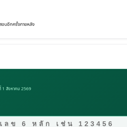
จสอบอีกครั้งภายหลัง
ี่
1 สิงหาคม 2569