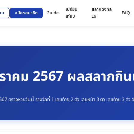
เปรียบ
สลากดิจิทัล
ะบบ
สมัครสมาชิก
Guide
FAQ
เทียบ
L6
ราคม 2567
ผลสลากกินแ
567
ตรวจหวยวันนี้ รางวัลที่ 1 เลขท้าย 2 ตัว เลขหน้า 3 ตัว เลขท้าย 3 ตั