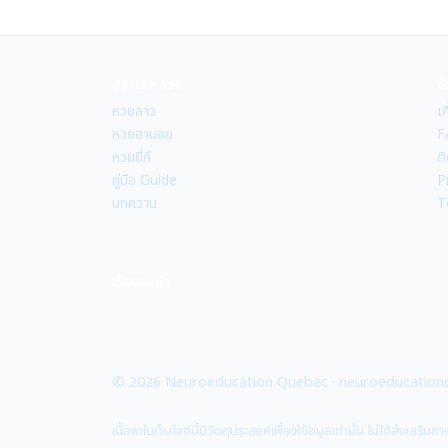
ประเภทหวย
ข
หวยลาว
เก
หวยฮานอย
F
หวยยี่กี
ติ
คู่มือ Guide
P
บทความ
T
เว็บแนะนำ
©
2026
Neuroeducation Quebec
·
neuroeducation
เนื้อหาในเว็บไซต์นี้มีวัตถุประสงค์เพื่อให้ข้อมูลเท่านั้น ไม่ได้ส่