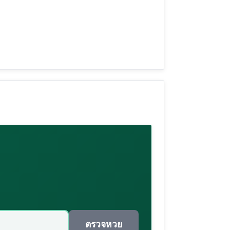
ตรวจหวย