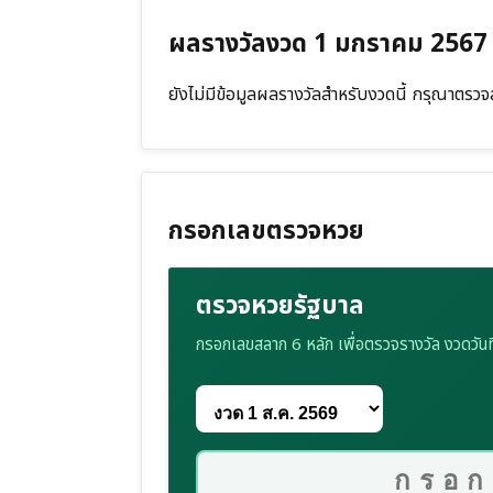
ผลรางวัลงวด
1 มกราคม 2567
ยังไม่มีข้อมูลผลรางวัลสำหรับงวดนี้ กรุณาตรว
กรอกเลขตรวจหวย
ตรวจหวยรัฐบาล
กรอกเลขสลาก 6 หลัก เพื่อตรวจรางวัล งวดวันท