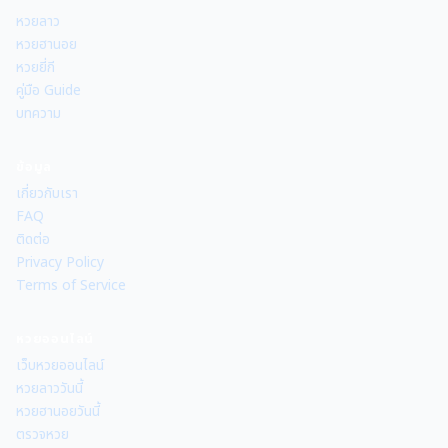
หวยลาว
หวยฮานอย
หวยยี่กี
คู่มือ Guide
บทความ
ข้อมูล
เกี่ยวกับเรา
FAQ
ติดต่อ
Privacy Policy
Terms of Service
หวยออนไลน์
เว็บหวยออนไลน์
หวยลาววันนี้
หวยฮานอยวันนี้
ตรวจหวย