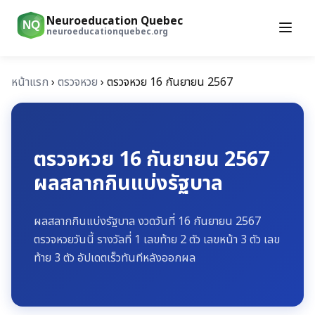
Neuroeducation Quebec
NQ
neuroeducationquebec.org
หน้าแรก
›
ตรวจหวย
› ตรวจหวย
16 กันยายน 2567
ตรวจหวย
16 กันยายน 2567
ผลสลากกินแบ่งรัฐบาล
ผลสลากกินแบ่งรัฐบาล งวดวันที่
16 กันยายน 2567
ตรวจหวยวันนี้ รางวัลที่ 1 เลขท้าย 2 ตัว เลขหน้า 3 ตัว เลข
ท้าย 3 ตัว อัปเดตเร็วทันทีหลังออกผล