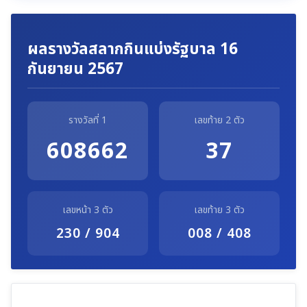
ผลรางวัลสลากกินแบ่งรัฐบาล
16
กันยายน 2567
รางวัลที่ 1
เลขท้าย 2 ตัว
608662
37
เลขหน้า 3 ตัว
เลขท้าย 3 ตัว
230 / 904
008 / 408