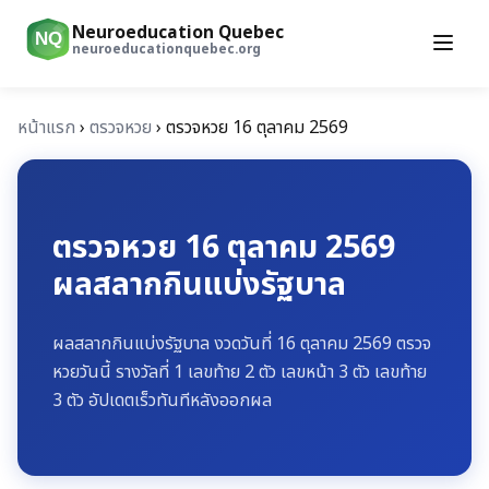
Neuroeducation Quebec
NQ
neuroeducationquebec.org
หน้าแรก
›
ตรวจหวย
› ตรวจหวย
16 ตุลาคม 2569
ตรวจหวย
16 ตุลาคม 2569
ผลสลากกินแบ่งรัฐบาล
ผลสลากกินแบ่งรัฐบาล งวดวันที่
16 ตุลาคม 2569
ตรวจ
หวยวันนี้ รางวัลที่ 1 เลขท้าย 2 ตัว เลขหน้า 3 ตัว เลขท้าย
3 ตัว อัปเดตเร็วทันทีหลังออกผล