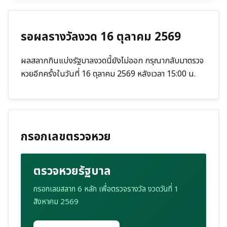
รอผลรางวัลงวด
16 ตุลาคม 2569
ผลสลากกินแบ่งรัฐบาลงวดนี้ยังไม่ออก กรุณากลับมาตรวจ
หวยอีกครั้งในวันที่
16
ตุลาคม
2569
หลังเวลา 15:00 น.
กรอกเลขตรวจหวย
ตรวจหวยรัฐบาล
กรอกเลขสลาก 6 หลัก เพื่อตรวจรางวัล งวดวันที่
1
สิงหาคม 2569