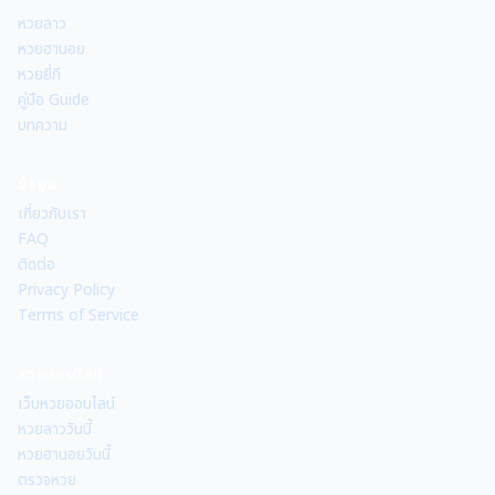
หวยลาว
หวยฮานอย
หวยยี่กี
คู่มือ Guide
บทความ
ข้อมูล
เกี่ยวกับเรา
FAQ
ติดต่อ
Privacy Policy
Terms of Service
หวยออนไลน์
เว็บหวยออนไลน์
หวยลาววันนี้
หวยฮานอยวันนี้
ตรวจหวย