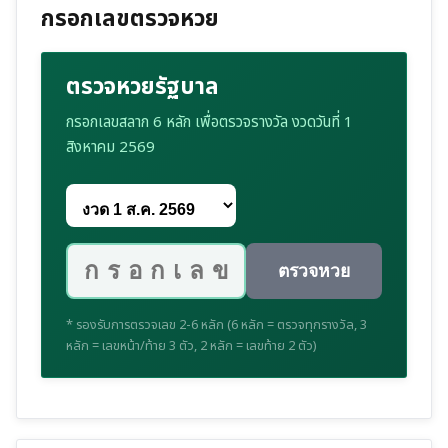
กรอกเลขตรวจหวย
ตรวจหวยรัฐบาล
กรอกเลขสลาก 6 หลัก เพื่อตรวจรางวัล งวดวันที่
1
สิงหาคม 2569
ตรวจหวย
* รองรับการตรวจเลข 2-6 หลัก (6 หลัก = ตรวจทุกรางวัล, 3
หลัก = เลขหน้า/ท้าย 3 ตัว, 2 หลัก = เลขท้าย 2 ตัว)