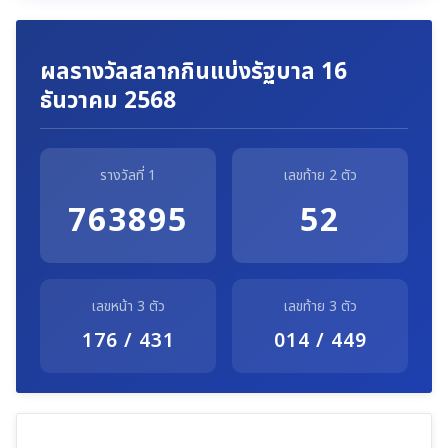
ผลรางวัลสลากกินแบ่งรัฐบาล
16
ธันวาคม 2568
รางวัลที่ 1
เลขท้าย 2 ตัว
763895
52
เลขหน้า 3 ตัว
เลขท้าย 3 ตัว
176 / 431
014 / 449