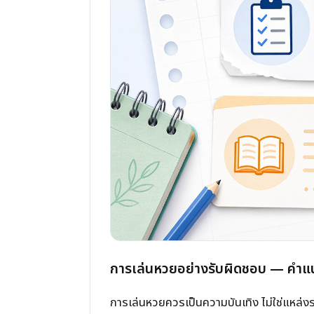
การเล่นหวยอย่างรับผิดชอบ — ค
การเล่นหวยควรเป็นความบันเทิง ไม่ใช่แหล่