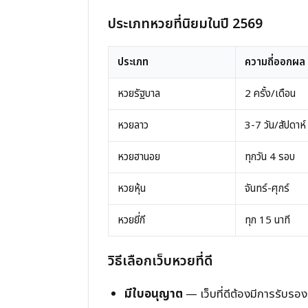
ประเภทหวยที่นิยมในปี 2569
ประเภท
ความถี่ออกผล
หวยรัฐบาล
2 ครั้ง/เดือน
หวยลาว
3-7 วัน/สัปดาห์
หวยฮานอย
ทุกวัน 4 รอบ
หวยหุ้น
จันทร์-ศุกร์
หวยยี่กี
ทุก 15 นาที
วิธีเลือกเว็บหวยที่ดี
มีใบอนุญาต
— เว็บที่ดีต้องมีการรับร