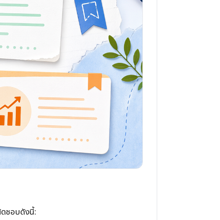
ดชอบดังนี้: