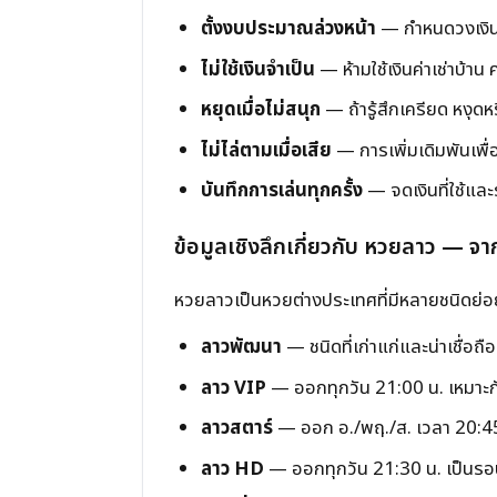
ตั้งงบประมาณล่วงหน้า
— กำหนดวงเงินต่
ไม่ใช้เงินจำเป็น
— ห้ามใช้เงินค่าเช่าบ้าน
หยุดเมื่อไม่สนุก
— ถ้ารู้สึกเครียด หงุดห
ไม่ไล่ตามเมื่อเสีย
— การเพิ่มเดิมพันเพื่
บันทึกการเล่นทุกครั้ง
— จดเงินที่ใช้และร
ข้อมูลเชิงลึกเกี่ยวกับ หวยลาว 
หวยลาวเป็นหวยต่างประเทศที่มีหลายชนิดย่อ
ลาวพัฒนา
— ชนิดที่เก่าแก่และน่าเชื่อถื
ลาว VIP
— ออกทุกวัน 21:00 น. เหมาะกับผ
ลาวสตาร์
— ออก อ./พฤ./ส. เวลา 20:45 
ลาว HD
— ออกทุกวัน 21:30 น. เป็นรอบดึ