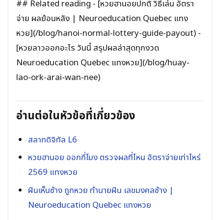
## Related reading - [หวยฮานอยปกติ วิธีเล่น อัตรา
จ่าย ผลย้อนหลัง | Neuroeducation Quebec แทง
หวย](/blog/hanoi-normal-lottery-guide-payout) -
[หวยลาวออกอะไร วันนี้ สรุปผลล่าสุดทุกงวด
Neuroeducation Quebec แทงหวย](/blog/huay-
lao-ork-arai-wan-nee)
อ่านต่อในหัวข้อที่เกี่ยวข้อง
สลากดิจิทัล L6
หวยฮานอย ออกกี่โมง ตรวจผลที่ไหน อัตราจ่ายเท่าไหร่
2569 แทงหวย
ฝันเห็นช้าง ถูกหวย ทำนายฝัน เลขมงคลช้าง |
Neuroeducation Quebec แทงหวย