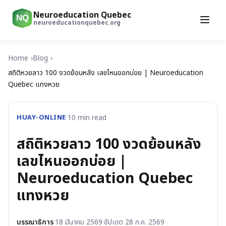
Neuroeducation Quebec
NQ
neuroeducationquebec.org
Home
Blog
สถิติหวยลาว 100 งวดย้อนหลัง เลขไหนออกบ่อย | Neuroeducation
Quebec แทงหวย
HUAY-ONLINE
·
10
min read
สถิติหวยลาว 100 งวดย้อนหลัง
เลขไหนออกบ่อย |
Neuroeducation Quebec
แทงหวย
บรรณาธิการ
·
18 มีนาคม 2569
·
อัปเดต
28 ก.ค. 2569