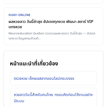
HUAY-ONLINE
ผลหวยลาว วันนี้ล่าสุด อัปเดตทุกงวด พัฒนา สตาร์ VIP
แทงหวย
Neuroeducation Quebec รวบรวมผลหวยลาว วันนี้ล่าสุด — อัปเดต
ทุกงวด ข้อมูลครบถ้วนที
...
หน้าแนะนำที่เกี่ยวข้อง
ตรวจหวย เช็คผลสลากออนไลน์ครบวงจร
หวยลาววันนี้สำหรับคนไทย: กรอบคิดก่อนใช้งานอย่าง
มีระบบ