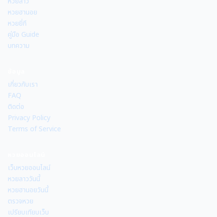
หวยลาว
หวยฮานอย
หวยยี่กี
คู่มือ Guide
บทความ
ข้อมูล
เกี่ยวกับเรา
FAQ
ติดต่อ
Privacy Policy
Terms of Service
หวยออนไลน์
เว็บหวยออนไลน์
หวยลาววันนี้
หวยฮานอยวันนี้
ตรวจหวย
เปรียบเทียบเว็บ