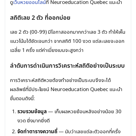
ดู
เว็บหวยออนไลน์
ที่ Neuroeducation Quebec แนะนำ
สถิติเลข 2 ตัว ที่ออกบ่อย
เลข 2 ตัว (00-99) มีโอกาสออกมากกว่าเลข 3 ตัว ทำให้เห็น
แนวโน้มได้ชัดเจนกว่า จากสถิติ 100 งวด แต่ละเลขจะออก
เฉลี่ย 1 ครั้ง แต่ค่าเบี่ยงเบนจะสูงกว่า
ลำดับการดำเนินการวิเคราะห์สถิติอย่างเป็นระบบ
การวิเคราะห์สถิติหวยต้องทำอย่างเป็นระบบจึงจะได้
ผลลัพธ์ที่มีประโยชน์ Neuroeducation Quebec แนะนำ
ขั้นตอนดังนี้:
รวบรวมข้อมูล
— เก็บผลหวยย้อนหลังอย่างน้อย 30
งวด ยิ่งมากยิ่งดี
จัดทำตารางความถี่
— นับว่าเลขแต่ละตัวออกกี่ครั้ง