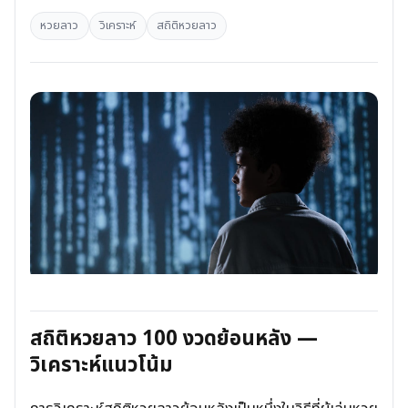
หวยลาว
วิเคราะห์
สถิติหวยลาว
สถิติหวยลาว 100 งวดย้อนหลัง —
วิเคราะห์แนวโน้ม