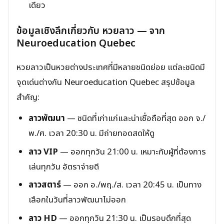
เดียว
ข้อมูลเชิงลึกเกี่ยวกับ หวยลาว — จาก
Neuroeducation Quebec
หวยลาวเป็นหวยต่างประเทศที่มีหลายชนิดย่อย แต่ละชนิดมี
จุดเด่นต่างกัน Neuroeducation Quebec สรุปข้อมูล
สำคัญ:
ลาวพัฒนา
— ชนิดที่เก่าแก่และน่าเชื่อถือที่สุด ออก จ./
พ./ศ. เวลา 20:30 น. มีถ่ายทอดสดให้ดู
ลาว VIP
— ออกทุกวัน 21:00 น. เหมาะกับผู้ที่ต้องการ
เล่นทุกวัน อัตราจ่ายดี
ลาวสตาร์
— ออก อ./พฤ./ส. เวลา 20:45 น. เป็นทาง
เลือกในวันที่ลาวพัฒนาไม่ออก
ลาว HD
— ออกทุกวัน 21:30 น. เป็นรอบดึกที่สุด