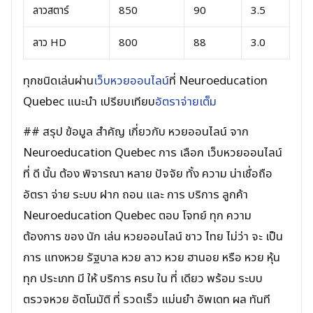
ลาวสตาร์
850
90
3.5
ลาว HD
800
88
3.0
ทุกชนิดเล่นผ่าน
เว็บหวยออนไลน์
ที่ Neuroeducation
Quebec แนะนำ เปรียบเทียบ
อัตราจ่ายเต็ม
## สรุป ข้อมูล สำคัญ เกี่ยวกับ หวยออนไลน์ จาก
Neuroeducation Quebec การ เลือก เว็บหวยออนไลน์
ที่ ดี นั้น ต้อง พิจารณา หลาย ปัจจัย ทั้ง ความ น่าเชื่อถือ
อัตรา จ่าย ระบบ ฝาก ถอน และ การ บริการ ลูกค้า
Neuroeducation Quebec ตอบ โจทย์ ทุก ความ
ต้องการ ของ นัก เล่น หวยออนไลน์ ชาว ไทย ไม่ว่า จะ เป็น
การ แทงหวย รัฐบาล หวย ลาว หวย ฮานอย หรือ หวย หุ้น
ทุก ประเภท มี ให้ บริการ ครบ ใน ที่ เดียว พร้อม ระบบ
ตรวจหวย อัตโนมัติ ที่ รวดเร็ว แม่นยำ อัพเดท ผล ทันที