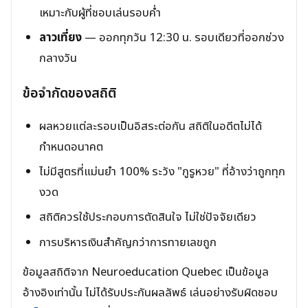
เหมาะกับผู้ที่ชอบเล่นรอบค่ำ
ลาวเที่ยง
— ออกทุกวัน 12:30 น. รอบเดียวที่ออกช่วง
กลางวัน
ข้อจำกัดของสถิติ
ผลหวยแต่ละรอบเป็นอิสระต่อกัน สถิติในอดีตไม่ได้
กำหนดอนาคต
ไม่มีสูตรที่แม่นยำ 100% ระวัง "กูรูหวย" ที่อ้างว่าถูกทุก
งวด
สถิติควรใช้ประกอบการตัดสินใจ ไม่ใช่ปัจจัยเดียว
การบริหารเงินสำคัญกว่าการทายเลขถูก
ข้อมูลสถิติจาก Neuroeducation Quebec เป็นข้อมูล
อ้างอิงเท่านั้น ไม่ได้รับประกันผลลัพธ์ เล่นอย่างรับผิดชอบ