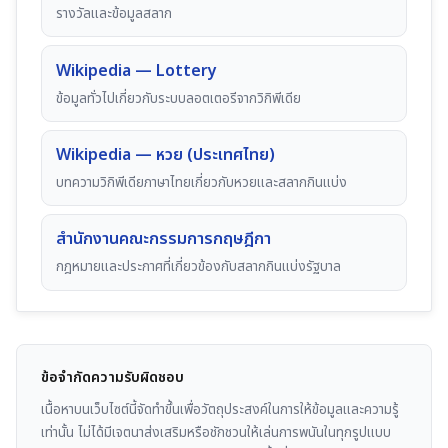
รางวัลและข้อมูลสลาก
Wikipedia — Lottery
ข้อมูลทั่วไปเกี่ยวกับระบบลอตเตอรีจากวิกิพีเดีย
Wikipedia — หวย (ประเทศไทย)
บทความวิกิพีเดียภาษาไทยเกี่ยวกับหวยและสลากกินแบ่ง
สำนักงานคณะกรรมการกฤษฎีกา
กฎหมายและประกาศที่เกี่ยวข้องกับสลากกินแบ่งรัฐบาล
ข้อจำกัดความรับผิดชอบ
เนื้อหาบนเว็บไซต์นี้จัดทำขึ้นเพื่อวัตถุประสงค์ในการให้ข้อมูลและความรู้
เท่านั้น ไม่ได้มีเจตนาส่งเสริมหรือชักชวนให้เล่นการพนันในทุกรูปแบบ