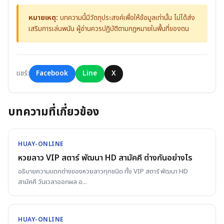
หมายเหตุ:
บทความนี้มีวัตถุประสงค์เพื่อให้ข้อมูลเท่านั้น ไม่ได้ส่ง
เสริมการเล่นพนัน ผู้อ่านควรปฏิบัติตามกฎหมายในพื้นที่ของตน
แชร์:
Facebook
Line
X
บทความที่เกี่ยวข้อง
HUAY-ONLINE
หวยลาว VIP สตาร์ พัฒนา HD สามัคคี ต่างกันอย่างไร
อธิบายความแตกต่างของหวยลาวทุกชนิด ทั้ง VIP สตาร์ พัฒนา HD
สามัคคี วันเวลาออกผล อ
...
HUAY-ONLINE