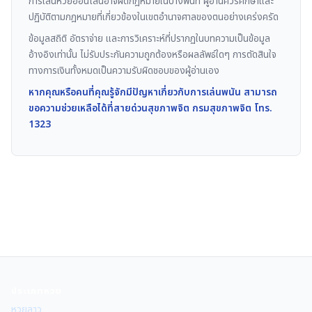
การเล่นหวยออนไลน์อาจผิดกฎหมายในบางพื้นที่ ผู้อ่านควรศึกษาและ
ปฏิบัติตามกฎหมายที่เกี่ยวข้องในเขตอำนาจศาลของตนอย่างเคร่งครัด
ข้อมูลสถิติ อัตราจ่าย และการวิเคราะห์ที่ปรากฏในบทความเป็นข้อมูล
อ้างอิงเท่านั้น ไม่รับประกันความถูกต้องหรือผลลัพธ์ใดๆ การตัดสินใจ
ทางการเงินทั้งหมดเป็นความรับผิดชอบของผู้อ่านเอง
หากคุณหรือคนที่คุณรู้จักมีปัญหาเกี่ยวกับการเล่นพนัน สามารถ
ขอความช่วยเหลือได้ที่สายด่วนสุขภาพจิต กรมสุขภาพจิต โทร.
1323
ประเภทหวย
หวยลาว