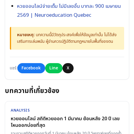
หวยออนไลน์จ่ายเต็ม ไม่มีเลขอั้น บาทละ 900 เมษายน
2569 | Neuroeducation Quebec
หมายเหตุ:
บทความนี้มีวัตถุประสงค์เพื่อให้ข้อมูลเท่านั้น ไม่ได้ส่ง
เสริมการเล่นพนัน ผู้อ่านควรปฏิบัติตามกฎหมายในพื้นที่ของตน
แชร์:
Facebook
Line
X
บทความที่เกี่ยวข้อง
ANALYSIS
หวยออนไลน์ สถิติหวยออก 1 มีนาคม ย้อนหลัง 20 ปี เลข
ไหนออกบ่อยที่สุด
รวบรวมสถิติหวยออกวันที่ 1 มีนาคม ย้อนหลัง 20 ปี วิเคราะห์เลขที่ออกซ้ำ