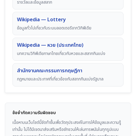
รางวัลและข้อมูลสลาก
Wikipedia — Lottery
ข้อมูลทั่วไปเกี่ยวกับระบบลอตเตอรีจากวิกิพีเดีย
Wikipedia — หวย (ประเทศไทย)
บทความวิกิพีเดียภาษาไทยเกี่ยวกับหวยและสลากกินแบ่ง
สำนักงานคณะกรรมการกฤษฎีกา
กฎหมายและประกาศที่เกี่ยวข้องกับสลากกินแบ่งรัฐบาล
ข้อจำกัดความรับผิดชอบ
เนื้อหาบนเว็บไซต์นี้จัดทำขึ้นเพื่อวัตถุประสงค์ในการให้ข้อมูลและความรู้
เท่านั้น ไม่ได้มีเจตนาส่งเสริมหรือชักชวนให้เล่นการพนันในทุกรูปแบบ