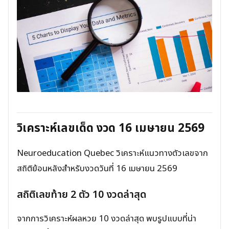
วิเคราะห์เลขเด็ด งวด 16 เมษายน 2569
Neuroeducation Quebec วิเคราะห์แนวทางตัวเลขจาก
สถิติย้อนหลังสำหรับงวดวันที่ 16 เมษายน 2569
สถิติเลขท้าย 2 ตัว 10 งวดล่าสุด
จากการวิเคราะห์ผลหวย 10 งวดล่าสุด พบรูปแบบที่น่า