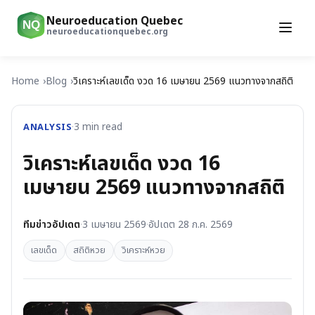
Neuroeducation Quebec
NQ
neuroeducationquebec.org
Home
Blog
วิเคราะห์เลขเด็ด งวด 16 เมษายน 2569 แนวทางจากสถิติ
ANALYSIS
·
3
min read
วิเคราะห์เลขเด็ด งวด 16
เมษายน 2569 แนวทางจากสถิติ
ทีมข่าวอัปเดต
·
3 เมษายน 2569
·
อัปเดต
28 ก.ค. 2569
เลขเด็ด
สถิติหวย
วิเคราะห์หวย