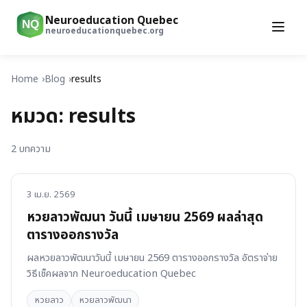
Neuroeducation Quebec
NQ
neuroeducationquebec.org
Home
Blog
results
หมวด:
results
2
บทความ
3 เม.ย. 2569
หวยลาวพัฒนา วันนี้ เมษายน 2569 ผลล่าสุด
ตารางออกรางวัล
ผลหวยลาวพัฒนาวันนี้ เมษายน 2569 ตารางออกรางวัล อัตราจ่าย
วิธีเช็คผลจาก Neuroeducation Quebec
หวยลาว
หวยลาวพัฒนา