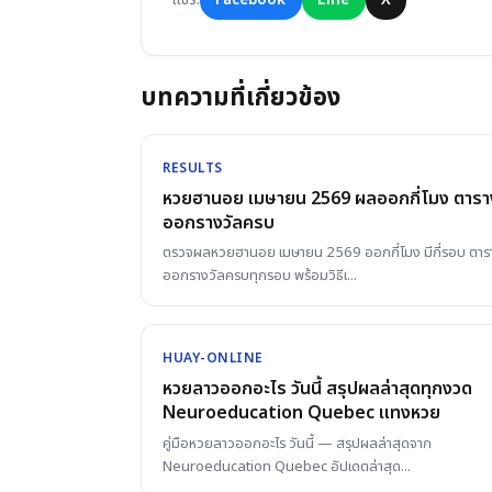
แชร์:
Facebook
Line
X
บทความที่เกี่ยวข้อง
RESULTS
หวยฮานอย เมษายน 2569 ผลออกกี่โมง ตารา
ออกรางวัลครบ
ตรวจผลหวยฮานอย เมษายน 2569 ออกกี่โมง มีกี่รอบ ตาร
ออกรางวัลครบทุกรอบ พร้อมวิธีเ
...
HUAY-ONLINE
หวยลาวออกอะไร วันนี้ สรุปผลล่าสุดทุกงวด
Neuroeducation Quebec แทงหวย
คู่มือหวยลาวออกอะไร วันนี้ — สรุปผลล่าสุดจาก
Neuroeducation Quebec อัปเดตล่าสุด
...