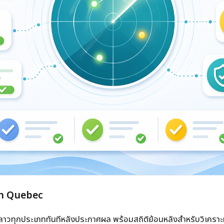
on Quebec
ุกประเภททันทีหลังประกาศผล พร้อมสถิติย้อนหลังสำหรับวิเคราะห