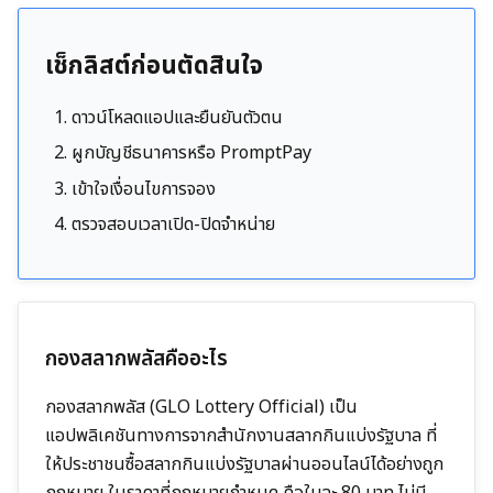
เช็กลิสต์ก่อนตัดสินใจ
ดาวน์โหลดแอปและยืนยันตัวตน
ผูกบัญชีธนาคารหรือ PromptPay
เข้าใจเงื่อนไขการจอง
ตรวจสอบเวลาเปิด-ปิดจำหน่าย
กองสลากพลัสคืออะไร
กองสลากพลัส (GLO Lottery Official) เป็น
แอปพลิเคชันทางการจากสำนักงานสลากกินแบ่งรัฐบาล ที่
ให้ประชาชนซื้อสลากกินแบ่งรัฐบาลผ่านออนไลน์ได้อย่างถูก
กฎหมาย ในราคาที่กฎหมายกำหนด คือใบละ 80 บาท ไม่มี