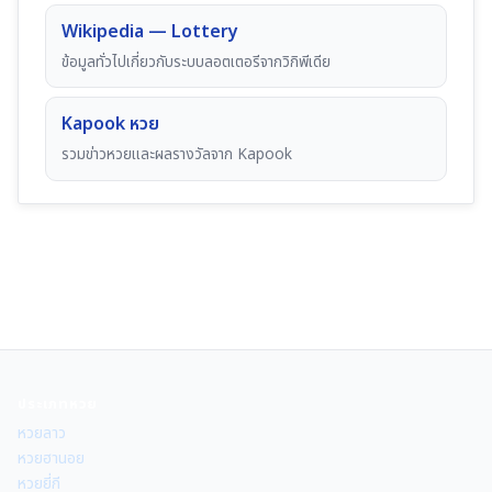
Wikipedia — Lottery
ข้อมูลทั่วไปเกี่ยวกับระบบลอตเตอรีจากวิกิพีเดีย
Kapook หวย
รวมข่าวหวยและผลรางวัลจาก Kapook
ประเภทหวย
หวยลาว
หวยฮานอย
หวยยี่กี