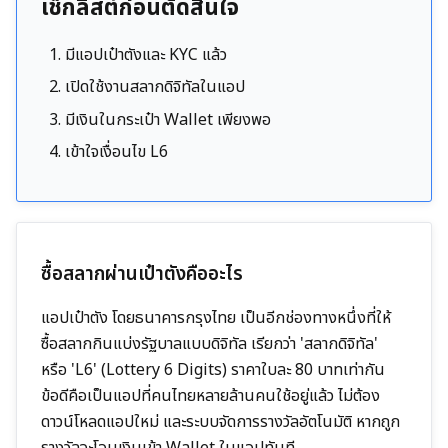
เช็กลิสต์ก่อนตัดสินใจ
มีแอปเป๋าตังและ KYC แล้ว
เปิดใช้งานสลากดิจิทัลในแอป
มีเงินในกระเป๋า Wallet เพียงพอ
เข้าใจเงื่อนไข L6
ซื้อสลากผ่านเป๋าตังคืออะไร
แอปเป๋าตัง โดยธนาคารกรุงไทย เป็นอีกช่องทางหนึ่งที่ให้
ซื้อสลากกินแบ่งรัฐบาลแบบดิจิทัล เรียกว่า 'สลากดิจิทัล'
หรือ 'L6' (Lottery 6 Digits) ราคาใบละ 80 บาทเท่ากัน
ข้อดีคือเป็นแอปที่คนไทยหลายล้านคนใช้อยู่แล้ว ไม่ต้อง
ดาวน์โหลดแอปใหม่ และระบบจัดการรางวัลอัตโนมัติ หากถูก
รางวัลจะโอนเงินเข้า Wallet ในแอปทันที