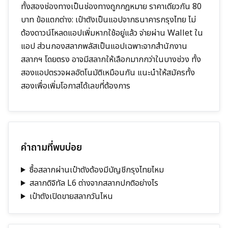
ทั้งสองช่องทางเป็นช่องทางถูกกฎหมาย ราคาเดียวกัน 80
บาท ข้อแตกต่าง: เป๋าตังเป็นแอปจากธนาคารกรุงไทย ไม่
ต้องดาวน์โหลดแอปเพิ่มหากใช้อยู่แล้ว จ่ายผ่าน Wallet ใน
แอป ส่วนกองสลากพลัสเป็นแอปเฉพาะจากสำนักงาน
สลากฯ โดยตรง อาจมีสลากให้เลือกมากกว่าในบางช่วง ทั้ง
สองแอปตรวจผลอัตโนมัติเหมือนกัน แนะนำให้สมัครทั้ง
สองเพื่อเพิ่มโอกาสได้เลขที่ต้องการ
คำถามที่พบบ่อย
ซื้อสลากผ่านเป๋าตังต้องมีบัญชีกรุงไทยไหม
สลากดิจิทัล L6 ต่างจากสลากปกติอย่างไร
เป๋าตังเปิดขายสลากวันไหน