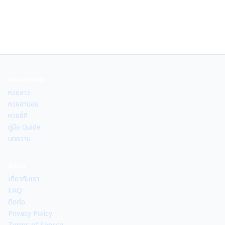
ประเภทหวย
หวยลาว
หวยฮานอย
หวยยี่กี
คู่มือ Guide
บทความ
ข้อมูล
เกี่ยวกับเรา
FAQ
ติดต่อ
Privacy Policy