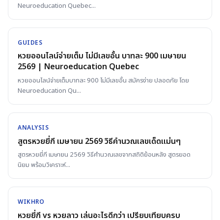
Neuroeducation Quebec
...
GUIDES
หวยออนไลน์จ่ายเต็ม ไม่มีเลขอั้น บาทละ 900 เมษายน
2569 | Neuroeducation Quebec
หวยออนไลน์จ่ายเต็มบาทละ 900 ไม่มีเลขอั้น สมัครง่าย ปลอดภัย โดย
Neuroeducation Qu
...
ANALYSIS
สูตรหวยยี่กี เมษายน 2569 วิธีคำนวณเลขเด็ดแม่นๆ
สูตรหวยยี่กี เมษายน 2569 วิธีคำนวณเลขจากสถิติย้อนหลัง สูตรยอด
นิยม พร้อมวิเคราะห์
...
WIKHRO
หวยยี่กี vs หวยลาว เล่นอะไรดีกว่า เปรียบเทียบครบ