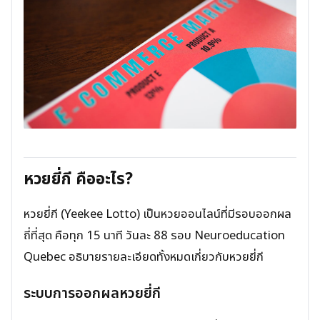
หวยยี่กี คืออะไร?
หวยยี่กี (Yeekee Lotto) เป็นหวยออนไลน์ที่มีรอบออกผล
ถี่ที่สุด คือทุก 15 นาที วันละ 88 รอบ Neuroeducation
Quebec อธิบายรายละเอียดทั้งหมดเกี่ยวกับหวยยี่กี
ระบบการออกผลหวยยี่กี