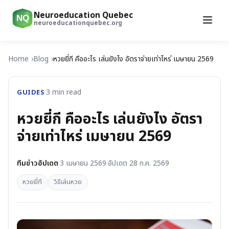
Neuroeducation Quebec
NQ
neuroeducationquebec.org
Home
Blog
หวยยี่กี คืออะไร เล่นยังไง อัตราจ่ายเท่าไหร่ เมษายน 2569
GUIDES
·
3
min read
หวยยี่กี คืออะไร เล่นยังไง อัตรา
จ่ายเท่าไหร่ เมษายน 2569
ทีมข่าวอัปเดต
·
3 เมษายน 2569
·
อัปเดต
28 ก.ค. 2569
หวยยี่กี
วิธีเล่นหวย