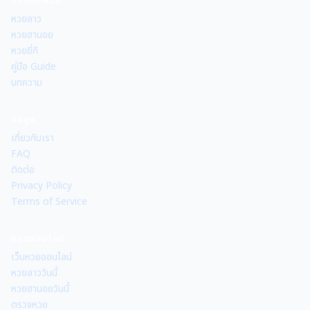
ประเภทหวย
หวยลาว
หวยฮานอย
หวยยี่กี
คู่มือ Guide
บทความ
ข้อมูล
เกี่ยวกับเรา
FAQ
ติดต่อ
Privacy Policy
Terms of Service
หวยออนไลน์
เว็บหวยออนไลน์
หวยลาววันนี้
หวยฮานอยวันนี้
ตรวจหวย