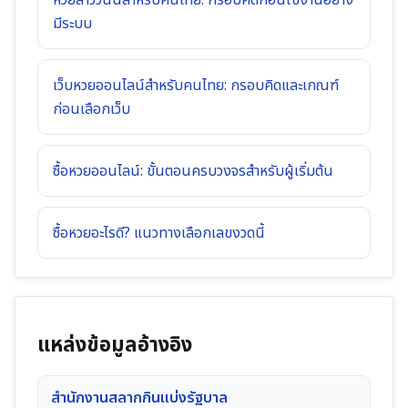
มีระบบ
เว็บหวยออนไลน์สำหรับคนไทย: กรอบคิดและเกณฑ์
ก่อนเลือกเว็บ
ซื้อหวยออนไลน์: ขั้นตอนครบวงจรสำหรับผู้เริ่มต้น
ซื้อหวยอะไรดี? แนวทางเลือกเลขงวดนี้
แหล่งข้อมูลอ้างอิง
สำนักงานสลากกินแบ่งรัฐบาล