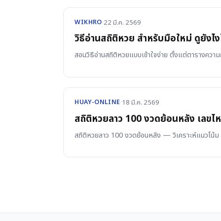
·
22 มี.ค. 2569
WIKHRO
วิธีอ่านสถิติหวย สำหรับมือใหม่ ดูยังไงใ
สอนวิธีอ่านสถิติหวยแบบเข้าใจง่าย ตั้งแต่ตารางความถ
·
18 มี.ค. 2569
HUAY-ONLINE
สถิติหวยลาว 100 งวดย้อนหลัง เล
สถิติหวยลาว 100 งวดย้อนหลัง — วิเคราะห์แนวโน้