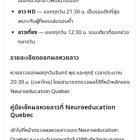
เลือกในวันที่ลาวพัฒนาไม่ออก
ลาว HD
— ออกทุกวัน 21:30 น. เป็นรอบดึกที่สุด
เหมาะกับผู้ที่ชอบเล่นรอบค่ำ
ลาวเที่ยง
— ออกทุกวัน 12:30 น. รอบเดียวที่ออกช่วง
กลางวัน
รายละเอียดออกผลหวยลาว
หวยลาวออกผลทุกวันจันทร์ พุธ และศุกร์ เวลาประมาณ
20:30 น. (เวลาไทย) โดยสามารถตรวจผลได้ที่หน้าหลักของ
Neuroeducation Quebec
คู่มือเช็คผลหวยลาวที่ Neuroeducation
Quebec
เข้าไปที่หน้าตรวจผลหวยลาวของ Neuroeducation
Quebec ระบบจะอัปเดตผลอัตโนมัติทันทีหลังประกาศผล