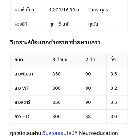
หวยหุ้นไทย
12:00/16:30 น.
จันทร์-ศุกร์
หวยยี่กี
ทุก 15 นาที
ทุกวัน
วิเคราะห์ข้อแตกต่างราคาจ่ายหวยลาว
ชนิด
3 ตัวบน
2 ตัว
วิ่ง
ลาวพัฒนา
850
90
3.5
ลาว VIP
800
90
3.2
ลาวสตาร์
850
90
3.5
ลาว HD
800
88
3.0
ทุกชนิดเล่นผ่าน
เว็บหวยออนไลน์
ที่ Neuroeducation