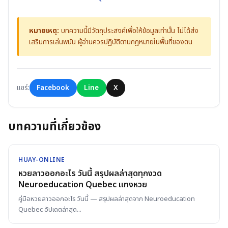
หมายเหตุ:
บทความนี้มีวัตถุประสงค์เพื่อให้ข้อมูลเท่านั้น ไม่ได้ส่ง
เสริมการเล่นพนัน ผู้อ่านควรปฏิบัติตามกฎหมายในพื้นที่ของตน
แชร์:
Facebook
Line
X
บทความที่เกี่ยวข้อง
HUAY-ONLINE
หวยลาวออกอะไร วันนี้ สรุปผลล่าสุดทุกงวด
Neuroeducation Quebec แทงหวย
คู่มือหวยลาวออกอะไร วันนี้ — สรุปผลล่าสุดจาก Neuroeducation
Quebec อัปเดตล่าสุด
...