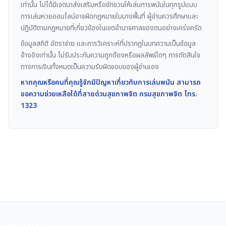
เท่านั้น ไม่ได้มีเจตนาส่งเสริมหรือชักชวนให้เล่นการพนันในทุกรูปแบบ
การเล่นหวยออนไลน์อาจผิดกฎหมายในบางพื้นที่ ผู้อ่านควรศึกษาและ
ปฏิบัติตามกฎหมายที่เกี่ยวข้องในเขตอำนาจศาลของตนอย่างเคร่งครัด
ข้อมูลสถิติ อัตราจ่าย และการวิเคราะห์ที่ปรากฏในบทความเป็นข้อมูล
อ้างอิงเท่านั้น ไม่รับประกันความถูกต้องหรือผลลัพธ์ใดๆ การตัดสินใจ
ทางการเงินทั้งหมดเป็นความรับผิดชอบของผู้อ่านเอง
หากคุณหรือคนที่คุณรู้จักมีปัญหาเกี่ยวกับการเล่นพนัน สามารถ
ขอความช่วยเหลือได้ที่สายด่วนสุขภาพจิต กรมสุขภาพจิต โทร.
1323