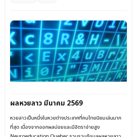
ผลหวยลาว มีนาคม 2569
หวยลาวเป็นหนึ่งในหวยต่างประเทศที่คนไทยนิยมเล่นมาก
ที่สุด เนื่องจากออกผลบ่อยและมีอัตราจ่ายสูง
Neuroeducation Quebec รวบรวมข้อมูลผลหวยลาว