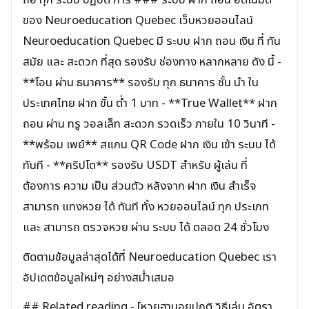
ของ Neuroeducation Quebec เว็บหวยออนไลน์
Neuroeducation Quebec มี ระบบ ฝาก ถอน เงิน ที่ ทัน
สมัย และ สะดวก ที่สุด รองรับ ช่องทาง หลากหลาย ดัง นี้ -
**โอน ผ่าน ธนาคาร** รองรับ ทุก ธนาคาร ชั้น นำ ใน
ประเทศไทย ฝาก ขั้น ต่ำ 1 บาท - **True Wallet** ฝาก
ถอน ผ่าน ทรู วอลเล็ท สะดวก รวดเร็ว ภายใน 10 วินาที -
**พร้อม เพย์** สแกน QR Code ฝาก เงิน เข้า ระบบ ได้
ทันที - **คริปโต** รองรับ USDT สำหรับ ผู้เล่น ที่
ต้องการ ความ เป็น ส่วนตัว หลังจาก ฝาก เงิน สำเร็จ
สามารถ แทงหวย ได้ ทันที ทั้ง หวยออนไลน์ ทุก ประเภท
และ สามารถ ตรวจหวย ผ่าน ระบบ ได้ ตลอด 24 ชั่วโมง
ติดตามข้อมูลล่าสุดได้ที่ Neuroeducation Quebec เรา
อัปเดตข้อมูลใหม่ๆ อย่างสม่ำเสมอ
## Related reading - [หวยฮานอยปกติ วิธีเล่น อัตรา