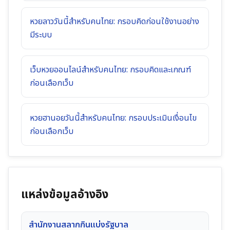
หวยลาววันนี้สำหรับคนไทย: กรอบคิดก่อนใช้งานอย่าง
มีระบบ
เว็บหวยออนไลน์สำหรับคนไทย: กรอบคิดและเกณฑ์
ก่อนเลือกเว็บ
หวยฮานอยวันนี้สำหรับคนไทย: กรอบประเมินเงื่อนไข
ก่อนเลือกเว็บ
แหล่งข้อมูลอ้างอิง
สำนักงานสลากกินแบ่งรัฐบาล