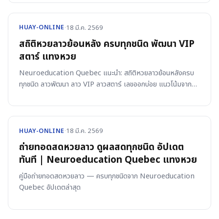
·
18 มี.ค. 2569
HUAY-ONLINE
สถิติหวยลาวย้อนหลัง ครบทุกชนิด พัฒนา VIP
สตาร์ แทงหวย
Neuroeducation Quebec แนะนำ: สถิติหวยลาวย้อนหลังครบ
ทุกชนิด ลาวพัฒนา ลาว VIP ลาวสตาร์ เลขออกบ่อย แนวโน้มจาก
Neuroeducation Quebec คู่มือ หวยออนไลน์ แทงหวย ตรวจ
หวย จาก Neuroeducation Quebec
·
18 มี.ค. 2569
HUAY-ONLINE
ถ่ายทอดสดหวยลาว ดูผลสดทุกชนิด อัปเดต
ทันที | Neuroeducation Quebec แทงหวย
คู่มือถ่ายทอดสดหวยลาว — ครบทุกชนิดจาก Neuroeducation
Quebec อัปเดตล่าสุด