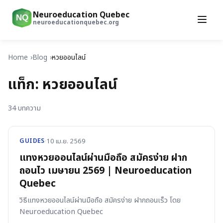
Neuroeducation Quebec
NQ
neuroeducationquebec.org
Home
Blog
หวยออนไลน์
แท็ก:
หวยออนไลน์
34
บทความ
·
10 เม.ย. 2569
GUIDES
แทงหวยออนไลน์ผ่านมือถือ สมัครง่าย ฝาก
ถอนไว เมษายน 2569 | Neuroeducation
Quebec
วิธีแทงหวยออนไลน์ผ่านมือถือ สมัครง่าย ฝากถอนเร็ว โดย
Neuroeducation Quebec