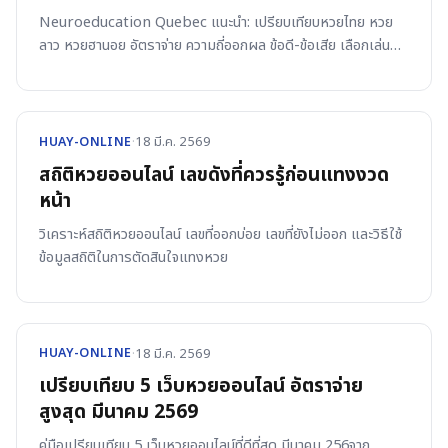
Neuroeducation Quebec แนะนำ: เปรียบเทียบหวยไทย หวย
ลาว หวยฮานอย อัตราจ่าย ความถี่ออกผล ข้อดี-ข้อเสีย เลือกเล่น
อะไรดี จาก Neuroeducation Quebec
·
18 มี.ค. 2569
HUAY-ONLINE
สถิติหวยออนไลน์ เลขดังที่ควรรู้ก่อนแทงงวด
หน้า
วิเคราะห์สถิติหวยออนไลน์ เลขที่ออกบ่อย เลขที่ยังไม่ออก และวิธีใช้
ข้อมูลสถิติในการตัดสินใจแทงหวย
·
18 มี.ค. 2569
HUAY-ONLINE
เปรียบเทียบ 5 เว็บหวยออนไลน์ อัตราจ่าย
สูงสุด มีนาคม 2569
คู่มือเปรียบเทียบ 5 เว็บหวยออนไลน์ที่ดีที่สุด มีนาคม 256จาก