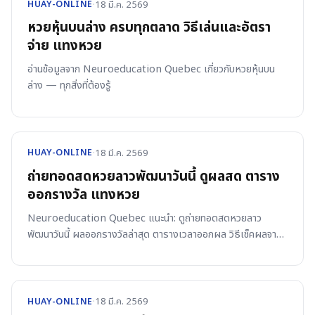
·
18 มี.ค. 2569
HUAY-ONLINE
หวยหุ้นบนล่าง ครบทุกตลาด วิธีเล่นและอัตรา
จ่าย แทงหวย
อ่านข้อมูลจาก Neuroeducation Quebec เกี่ยวกับหวยหุ้นบน
ล่าง — ทุกสิ่งที่ต้องรู้
·
18 มี.ค. 2569
HUAY-ONLINE
ถ่ายทอดสดหวยลาวพัฒนาวันนี้ ดูผลสด ตาราง
ออกรางวัล แทงหวย
Neuroeducation Quebec แนะนำ: ดูถ่ายทอดสดหวยลาว
พัฒนาวันนี้ ผลออกรางวัลล่าสุด ตารางเวลาออกผล วิธีเช็คผลจาก
Neuroeducation Quebec คู่มือ หวยออนไลน์ แทงหวย ตรวจ
หวย จาก Neuroeducation Quebec
·
18 มี.ค. 2569
HUAY-ONLINE