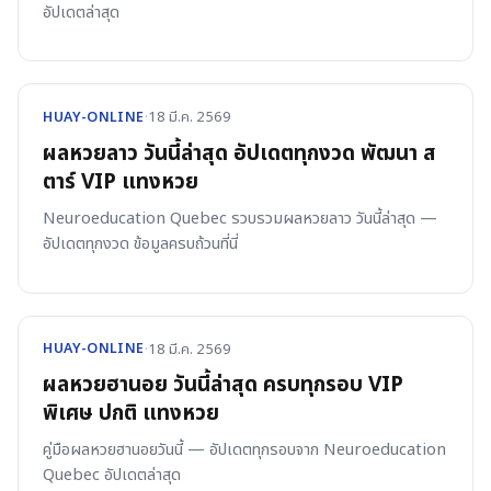
อัปเดตล่าสุด
·
18 มี.ค. 2569
HUAY-ONLINE
ผลหวยลาว วันนี้ล่าสุด อัปเดตทุกงวด พัฒนา ส
ตาร์ VIP แทงหวย
Neuroeducation Quebec รวบรวมผลหวยลาว วันนี้ล่าสุด —
อัปเดตทุกงวด ข้อมูลครบถ้วนที่นี่
·
18 มี.ค. 2569
HUAY-ONLINE
ผลหวยฮานอย วันนี้ล่าสุด ครบทุกรอบ VIP
พิเศษ ปกติ แทงหวย
คู่มือผลหวยฮานอยวันนี้ — อัปเดตทุกรอบจาก Neuroeducation
Quebec อัปเดตล่าสุด