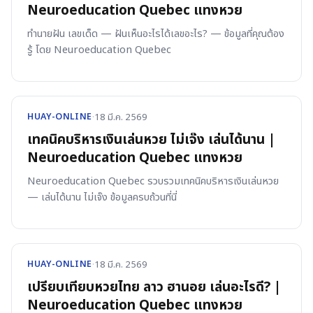
Neuroeducation Quebec แทงหวย
ทำนายฝัน เลขเด็ด — ฝันเห็นอะไรได้เลขอะไร? — ข้อมูลที่คุณต้อง
รู้ โดย Neuroeducation Quebec
·
18 มี.ค. 2569
HUAY-ONLINE
เทคนิคบริหารเงินเล่นหวย ไม่เจ๊ง เล่นได้นาน |
Neuroeducation Quebec แทงหวย
Neuroeducation Quebec รวบรวมเทคนิคบริหารเงินเล่นหวย
— เล่นได้นาน ไม่เจ๊ง ข้อมูลครบถ้วนที่นี่
·
18 มี.ค. 2569
HUAY-ONLINE
เปรียบเทียบหวยไทย ลาว ฮานอย เล่นอะไรดี? |
Neuroeducation Quebec แทงหวย