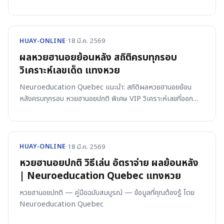
·
18 มี.ค. 2569
HUAY-ONLINE
ผลหวยฮานอยย้อนหลัง สถิติครบทุกรอบ
วิเคราะห์เลขเด็ด แทงหวย
Neuroeducation Quebec แนะนำ: สถิติผลหวยฮานอยย้อน
หลังครบทุกรอบ หวยฮานอยปกติ พิเศษ VIP วิเคราะห์เลขที่ออก
บ่อย จาก Neuroeducation Quebec
·
18 มี.ค. 2569
HUAY-ONLINE
หวยฮานอยปกติ วิธีเล่น อัตราจ่าย ผลย้อนหลัง
| Neuroeducation Quebec แทงหวย
หวยฮานอยปกติ — คู่มือฉบับสมบูรณ์ — ข้อมูลที่คุณต้องรู้ โดย
Neuroeducation Quebec