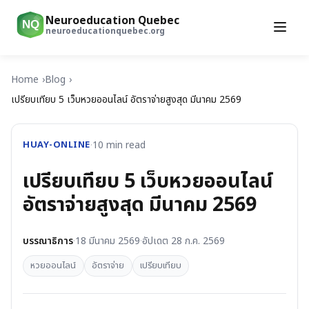
Neuroeducation Quebec
NQ
neuroeducationquebec.org
Home
Blog
เปรียบเทียบ 5 เว็บหวยออนไลน์ อัตราจ่ายสูงสุด มีนาคม 2569
HUAY-ONLINE
·
10
min read
เปรียบเทียบ 5 เว็บหวยออนไลน์
อัตราจ่ายสูงสุด มีนาคม 2569
บรรณาธิการ
·
18 มีนาคม 2569
·
อัปเดต
28 ก.ค. 2569
หวยออนไลน์
อัตราจ่าย
เปรียบเทียบ