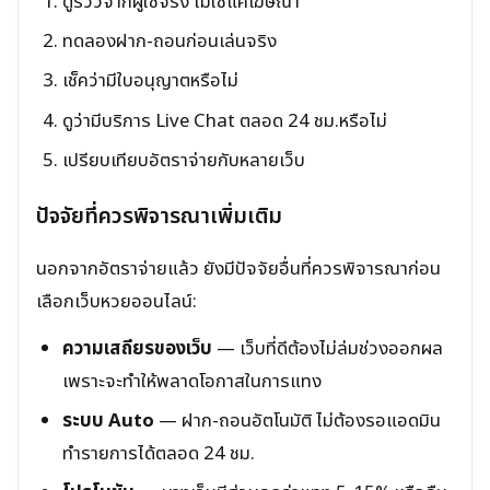
ดูรีวิวจากผู้ใช้จริง ไม่ใช่แค่โฆษณา
ทดลองฝาก-ถอนก่อนเล่นจริง
เช็คว่ามีใบอนุญาตหรือไม่
ดูว่ามีบริการ Live Chat ตลอด 24 ชม.หรือไม่
เปรียบเทียบอัตราจ่ายกับหลายเว็บ
ปัจจัยที่ควรพิจารณาเพิ่มเติม
นอกจากอัตราจ่ายแล้ว ยังมีปัจจัยอื่นที่ควรพิจารณาก่อน
เลือกเว็บหวยออนไลน์:
ความเสถียรของเว็บ
— เว็บที่ดีต้องไม่ล่มช่วงออกผล
เพราะจะทำให้พลาดโอกาสในการแทง
ระบบ Auto
— ฝาก-ถอนอัตโนมัติ ไม่ต้องรอแอดมิน
ทำรายการได้ตลอด 24 ชม.