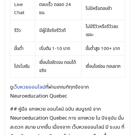
Live
ตอบเร็ว ตลอด 24
ไม่มีหรือตอบช้า
Chat
ชม.
ไม่มีรีวิวหรือรีวิวลบ
รีวิว
มีผู้ใช้จริงรีวิวดี
เยอะ
ขั้นต่ำ
เริ่มต้น 1-10 บาท
ขั้นต่ำสูง 100+ บาท
เงื่อนไขชัดเจน ถอนได้
โปรโมชัน
เงื่อนไขซ่อน ถอนยาก
จริง
ดู
เว็บหวยออนไลน์
ที่ผ่านเกณฑ์ทุกข้อจาก
Neuroeducation Quebec
## คู่มือ แทงหวย ออนไลน์ ฉบับ สมบูรณ์ จาก
Neuroeducation Quebec การ แทงหวย ใน ปัจจุบัน นั้น
สะดวก สบาย มากขึ้น เนื่องจาก เว็บหวยออนไลน์ มี ระบบ ที่