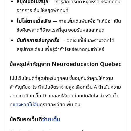
หยุดเมื่อไม่สนุก
— ถ้ารู้สึกเครียด หงุดหริด หรือกดดัน
จากการเล่น ให้หยุดพักทันที
ไม่ไล่ตามเมื่อเสีย
— การเพิ่มเดิมพันเพื่อ "แก้มือ" เป็น
ข้อผิดพลาดที่ร้ายแรงที่สุด ยอมรับผลและหยุด
บันทึกการเล่นทุกครั้ง
— จดเงินที่ใช้และรางวัลที่ได้
สรุปท้ายเดือน เพื่อรู้ว่ากำไรหรือขาดทุนเท่าไหร่
ข้อสรุปสำคัญจาก Neuroeducation Quebec
ไม่มีเว็บไหนดีที่สุดสำหรับทุกคน ขึ้นอยู่กับว่าคุณให้ความ
สำคัญกับอะไร ถ้าเน้นอัตราจ่ายสูง เลือกเว็บ A ถ้าเน้นความ
สะดวก เลือกเว็บ D ทดลองใช้งานก่อนตัดสินใจ สำหรับเว็บ
ที่
แทงหวยไม่อั้น
ดูรายละเอียดเพิ่มเติม
ข้อดีของเว็บที่
จ่ายเต็ม