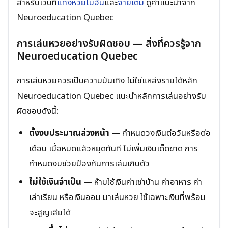
สำหรับเว็บที่
แทงหวยไม่อั้น
และ
จ่ายเต็ม
ดูคำแนะนำจาก
Neuroeducation Quebec
การเล่นหวยอย่างรับผิดชอบ — สิ่งที่ควรรู้จาก
Neuroeducation Quebec
การเล่นหวยควรเป็นความบันเทิง ไม่ใช่แหล่งรายได้หลัก
Neuroeducation Quebec แนะนำหลักการเล่นอย่างรับ
ผิดชอบดังนี้:
ตั้งงบประมาณล่วงหน้า
— กำหนดวงเงินต่อวันหรือต่อ
เดือน เมื่อหมดแล้วหยุดทันที ไม่เพิ่มเงินเด็ดขาด การ
กำหนดงบช่วยป้องกันการเล่นเกินตัว
ไม่ใช้เงินจำเป็น
— ห้ามใช้เงินค่าเช่าบ้าน ค่าอาหาร ค่า
เล่าเรียน หรือเงินออม มาเล่นหวย ใช้เฉพาะเงินที่พร้อม
จะสูญเสียได้