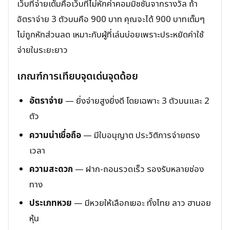
เว็บที่จ่ายเต็มคือเว็บที่ไม่หักค่าคอมมิชชั่นจากรางวัล ถ้า
อัตราจ่าย 3 ตัวบนคือ 900 บาท คุณจะได้ 900 บาทเต็มๆ
ไม่ถูกหักส่วนลด เหมาะกับผู้ที่เล่นบ่อยเพราะประหยัดค่าใช้
จ่ายในระยะยาว
เกณฑ์การเทียบจุดเด่นจุดด้อย
อัตราจ่าย
— ยิ่งจ่ายสูงยิ่งดี โดยเฉพาะ 3 ตัวบนและ 2
ตัว
ความน่าเชื่อถือ
— มีใบอนุญาต ประวัติการจ่ายตรง
เวลา
ความสะดวก
— ฝาก-ถอนรวดเร็ว รองรับหลายช่อง
ทาง
ประเภทหวย
— มีหวยให้เลือกเยอะ ทั้งไทย ลาว ฮานอย
หุ้น