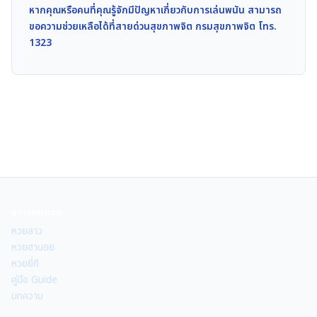
หากคุณหรือคนที่คุณรู้จักมีปัญหาเกี่ยวกับการเล่นพนัน สามารถ
ขอความช่วยเหลือได้ที่สายด่วนสุขภาพจิต กรมสุขภาพจิต โทร.
1323
ประเภทหวย
หวยลาว
หวยฮานอย
หวยยี่กี
คู่มือ Guide
บทความ