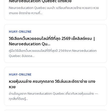
Neuroeducation Quebec แทงหวย
Neuroeducation Quebec แนะนำ: เปรียบเทียบหวยไทย หวยลาว หวย
ฮานอย อัตราจ่าย ความถี่
...
HUAY-ONLINE
วิธีเลือกเว็บหวยออนไลน์ที่ดีที่สุด 2569 เช็คลิสต์ครบ |
Neuroeducation Qu...
คู่มือวิธีเลือกเว็บหวยออนไลน์ที่ดีที่สุดปี 2569จาก Neuroeducation
Quebec อัปเดตล
...
HUAY-ONLINE
หวยหุ้นบนล่าง ครบทุกตลาด วิธีเล่นและอัตราจ่าย แทง
หวย
อ่านข้อมูลจาก Neuroeducation Quebec เกี่ยวกับหวยหุ้นบนล่าง —
ทุกสิ่งที่ต้องรู้
...