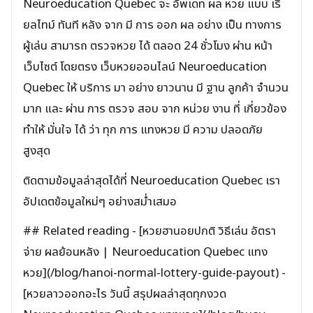
Neuroeducation Quebec จะ อัพเดท ผล หวย แบบ เรี
ยลไทม์ ทันที หลัง จาก มี การ ออก ผล อย่าง เป็น ทางการ
ผู้เล่น สามารถ ตรวจหวย ได้ ตลอด 24 ชั่วโมง ผ่าน หน้า
เว็บไซต์ โดยตรง เว็บหวยออนไลน์ Neuroeducation
Quebec ให้ บริการ มา อย่าง ยาวนาน มี ฐาน ลูกค้า จำนวน
มาก และ ผ่าน การ ตรวจ สอบ จาก หน่วย งาน ที่ เกี่ยวข้อง
ทำให้ มั่นใจ ได้ ว่า ทุก การ แทงหวย มี ความ ปลอดภัย
สูงสุด
ติดตามข้อมูลล่าสุดได้ที่ Neuroeducation Quebec เรา
อัปเดตข้อมูลใหม่ๆ อย่างสม่ำเสมอ
## Related reading - [หวยฮานอยปกติ วิธีเล่น อัตรา
จ่าย ผลย้อนหลัง | Neuroeducation Quebec แทง
หวย](/blog/hanoi-normal-lottery-guide-payout) -
[หวยลาวออกอะไร วันนี้ สรุปผลล่าสุดทุกงวด