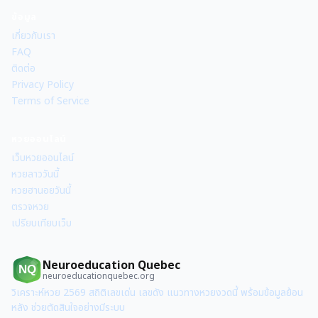
ข้อมูล
เกี่ยวกับเรา
FAQ
ติดต่อ
Privacy Policy
Terms of Service
หวยออนไลน์
เว็บหวยออนไลน์
หวยลาววันนี้
หวยฮานอยวันนี้
ตรวจหวย
เปรียบเทียบเว็บ
Neuroeducation Quebec
NQ
neuroeducationquebec.org
วิเคราะห์หวย 2569 สถิติเลขเด่น เลขดัง แนวทางหวยงวดนี้ พร้อมข้อมูลย้อน
หลัง ช่วยตัดสินใจอย่างมีระบบ