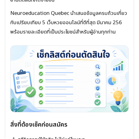
อ่านตัดสินใจได้ง่ายขึ้น
Neuroeducation Quebec นำเสนอข้อมูลครบถ้วนเกี่ยว
กับเปรียบเทียบ 5 เว็บหวยออนไลน์ที่ดีที่สุด มีนาคม 256
พร้อมรายละเอียดที่เป็นประโยชน์สำหรับผู้อ่านทุกท่าน
สิ่งที่ต้องเช็คก่อนสมัคร